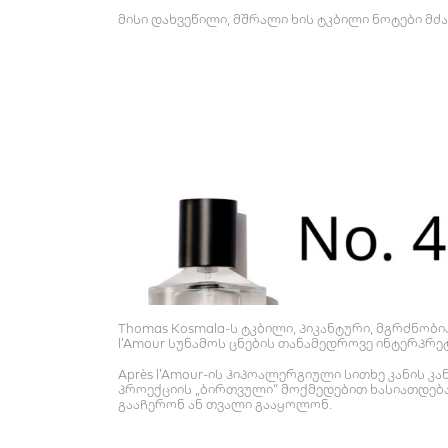
მისი დახვეწილი, მშრალი ხის ტკბილი ნოტები მძ
Thomas Kosmala-ს ტკბილი, პიკანტური, მგრძნობი
l’Amour სუნამოს ცნების თანამედროვე ინტერპრე
Après l’Amour-ის ჰიპოალერგიული სითხე კანის 
პროექციის „ბირთვული“ მოქმედებით ხასიათდება
გააჩერონ ან თვალი გააყოლონ.