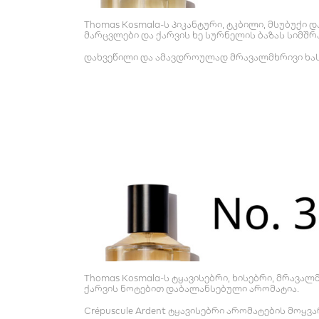
Thomas Kosmala-ს პიკანტური, ტკბილი, მსუბუქი 
მარცვლები და ქარვის ხე სურნელის ბაზას სიმშრ
დახვეწილი და ამავდროულად მრავალმხრივი ხასია
Thomas Kosmala-ს ტყავისებრი, ხისებრი, მრავალმ
ქარვის ნოტებით დაბალანსებული არომატია.
Crépuscule Ardent ტყავისებრი არომატების მოყ