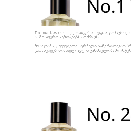
Thomas Kosmala-ს კლასიკური, სუფთა, გამაგრილ
ატმოსფეროს ემოციებს აღძრავს.
მისი დამატყვევებელი სურნელი ხანგრძლივად პრ
განსხვავებით, მთელი დღის განმავლობაში ინტენ