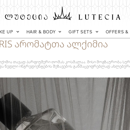
KE UP
HAIR & BODY
GIFT SETS
OFFERS &
RIS არომატთა ალქიმია
ქიმია თავად პარფიუმერი თომას კოსმალაა. მისი მოგზაურობა სურ
და ნედლი ინგრედიენტების შეზავების განმაცვიფრებლად ახლებურ